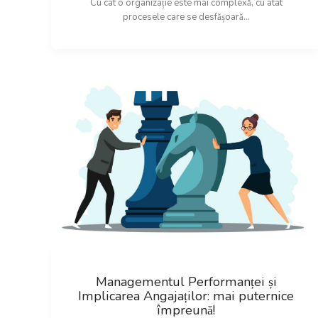
Cu cât o organizație este mai complexă, cu atât
procesele care se desfășoară...
Managementul Performanței și
Implicarea Angajaților: mai puternice
împreună!