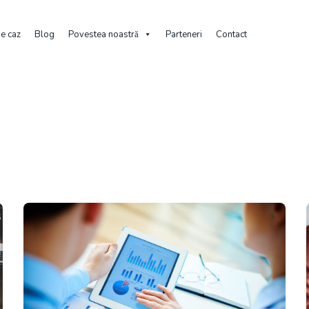
de caz
Blog
Povestea noastră
Parteneri
Contact
Posts Tagged "Performance Management"
Performance Mana
Page 2