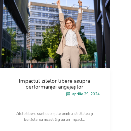
Impactul zilelor libere asupra
performanței angajaților
aprilie 29, 2024
Zilele libere sunt esențiale pentru sănătatea și
bunăstarea noastră și au un impact...