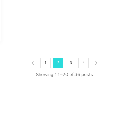
1
2
3
4
Showing 11–20 of 36 posts