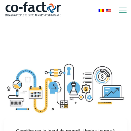
Home
Posts Tagged "microlearning"
Tag: microlearning
Gamificarea la locul de muncă. Unde și cum să