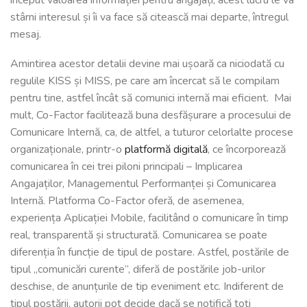
stârni interesul și îi va face să citească mai departe, întregul
mesaj.
Amintirea acestor detalii devine mai ușoară ca niciodată cu
regulile KISS și MISS, pe care am încercat să le compilam
pentru tine, astfel încât să comunici internă mai eficient. Mai
mult, Co-Factor facilitează buna desfășurare a procesului de
Comunicare Internă, ca, de altfel, a tuturor celorlalte procese
organizaționale, printr-o
platformă digitală
, ce încorporează
comunicarea în cei trei piloni principali – Implicarea
Angajaților, Managementul Performanței și Comunicarea
Internă. Platforma Co-Factor oferă, de asemenea,
experiența Aplicației Mobile, facilitând o comunicare în timp
real, transparentă și structurată. Comunicarea se poate
diferenția în funcție de tipul de postare. Astfel, postările de
tipul „comunicări curente”, diferă de postările job-urilor
deschise, de anunțurile de tip eveniment etc. Indiferent de
tipul postării, autorii pot decide dacă se notifică toți