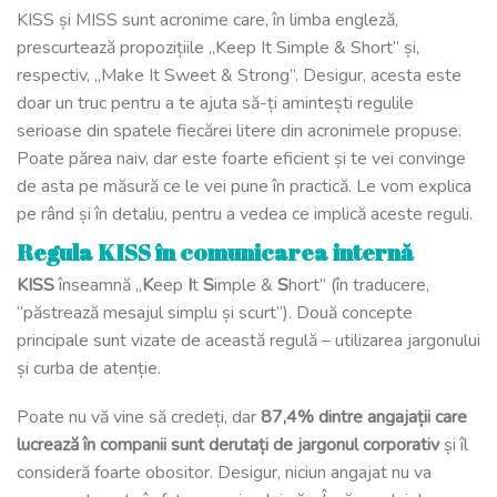
KISS și MISS sunt acronime care, în limba engleză,
prescurtează propozițiile „Keep It Simple & Short” și,
respectiv, „Make It Sweet & Strong”. Desigur, acesta este
doar un truc pentru a te ajuta să-ți amintești regulile
serioase din spatele fiecărei litere din acronimele propuse.
Poate părea naiv, dar este foarte eficient și te vei convinge
de asta pe măsură ce le vei pune în practică. Le vom explica
pe rând și în detaliu, pentru a vedea ce implică aceste reguli.
Regula KISS în comunicarea internă
KISS
înseamnă „
K
eep
I
t
S
imple &
S
hort” (în traducere,
“păstrează mesajul simplu și scurt”). Două concepte
principale sunt vizate de această regulă – utilizarea jargonului
și curba de atenție.
Poate nu vă vine să credeți, dar
87,4% dintre angajații care
lucrează în companii sunt derutați de jargonul corporativ
și îl
consideră foarte obositor. Desigur, niciun angajat nu va