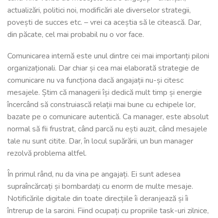
actualizări, politici noi, modificări ale diverselor strategii,
povești de succes etc. – vrei ca aceștia să le citească. Dar,
din păcate, cel mai probabil nu o vor face.
Comunicarea internă este unul dintre cei mai importanți piloni
organizaționali. Dar chiar și cea mai elaborată strategie de
comunicare nu va funcționa dacă angajații nu-și citesc
mesajele. Știm că managerii își dedică mult timp și energie
încercând să construiască relații mai bune cu echipele lor,
bazate pe o comunicare autentică. Ca manager, este absolut
normal să fii frustrat, când parcă nu ești auzit, când mesajele
tale nu sunt citite. Dar, în locul supărării, un bun manager
rezolvă problema altfel.
În primul rând, nu da vina pe angajați. Ei sunt adesea
supraîncărcați și bombardați cu enorm de multe mesaje.
Notificările digitale din toate direcțiile îi deranjează și îi
întrerup de la sarcini. Fiind ocupați cu propriile task-uri zilnice,