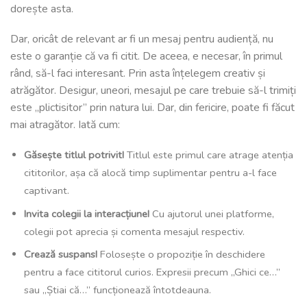
dorește asta.
Dar, oricât de relevant ar fi un mesaj pentru audiență, nu
este o garanție că va fi citit. De aceea, e necesar, în primul
rând, să-l faci interesant. Prin asta înțelegem creativ și
atrăgător. Desigur, uneori, mesajul pe care trebuie să-l trimiți
este „plictisitor” prin natura lui. Dar, din fericire, poate fi făcut
mai atragător. Iată cum:
Găsește titlul potrivit!
Titlul este primul care atrage atenția
cititorilor, așa că alocă timp suplimentar pentru a-l face
captivant.
Invita colegii la interacțiune!
Cu ajutorul unei platforme,
colegii pot aprecia și comenta mesajul respectiv.
Crează suspans!
Folosește o propoziție în deschidere
pentru a face cititorul curios. Expresii precum „Ghici ce…”
sau „Știai că…” funcționează întotdeauna.