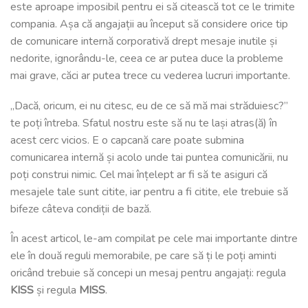
este aproape imposibil pentru ei să citească tot ce le trimite
compania. Așa că angajații au început să considere orice tip
de comunicare internă corporativă drept mesaje inutile și
nedorite, ignorându-le, ceea ce ar putea duce la probleme
mai grave, căci ar putea trece cu vederea lucruri importante.
„Dacă, oricum, ei nu citesc, eu de ce să mă mai străduiesc?”
te poți întreba. Sfatul nostru este să nu te lași atras(ă) în
acest cerc vicios. E o capcană care poate submina
comunicarea internă și acolo unde tai puntea comunicării, nu
poți construi nimic. Cel mai înțelept ar fi să te asiguri că
mesajele tale sunt citite, iar pentru a fi citite, ele trebuie să
bifeze câteva condiții de bază.
În acest articol, le-am compilat pe cele mai importante dintre
ele în două reguli memorabile, pe care să ți le poți aminti
oricând trebuie să concepi un mesaj pentru angajați: regula
KISS
și regula
MISS
.