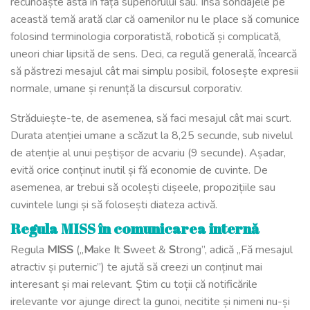
recunoaște asta în fața superiorului său. Însă sondajele pe
această temă arată clar că oamenilor nu le place să comunice
folosind terminologia corporatistă, robotică și complicată,
uneori chiar lipsită de sens. Deci, ca regulă generală, încearcă
să păstrezi mesajul cât mai simplu posibil, folosește expresii
normale, umane și renunță la discursul corporativ.
Străduiește-te, de asemenea, să faci mesajul cât mai scurt.
Durata atenției umane a scăzut la 8,25 secunde, sub nivelul
de atenție al unui peștișor de acvariu (9 secunde). Așadar,
evită orice conținut inutil și fă economie de cuvinte. De
asemenea, ar trebui să ocolești clișeele, propozițiile sau
cuvintele lungi și să folosești diateza activă.
Regula MISS în comunicarea internă
Regula
MISS
(„
M
ake
I
t
S
weet &
S
trong”, adică „Fă mesajul
atractiv și puternic”) te ajută să creezi un conținut mai
interesant și mai relevant. Știm cu toții că notificările
irelevante vor ajunge direct la gunoi, necitite și nimeni nu-și