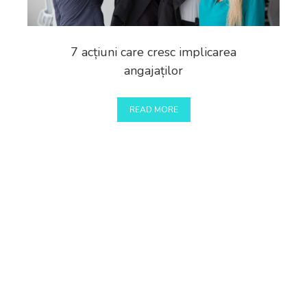
7 acțiuni care cresc implicarea
angajaților
READ MORE