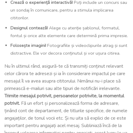
Crează o experiență interactivă!
Poți include un concurs sau
un sondaj în comunicare, pentru a stimula implicarea
cititorilor.
Designul contează!
Alege cu atenție șablonul, formatul,
fontul și orice alte elemente care determină prima impresie.
Folosește imagini!
Fotografiile și videoclipurile atrag și sunt
distractive. Ele vor decora conținutul și vor ușura citirea.
Nu în ultimul rând, asigură-te că transmiți conținut relevant
celor cărora te adresezi și ia în considerare impactul pe care
mesajul îl va avea asupra cititorului. Nimănui nu-i place să
primească e-mailuri sau alte tipuri de notificări irelevante.
Trimite mesajul potrivit, persoanelor potrivite, la momentul
potrivit.
Fă un efort și personalizează forma de adresare,
ținând cont de departament, de titlurile specifice, de numele
angajaților, de tonul vocii etc. Și nu uita să explici de ce este
important pentru angajați acel mesaj. Subliniază încă de la
început valoarea informației pentru angajați, acest lucru le va