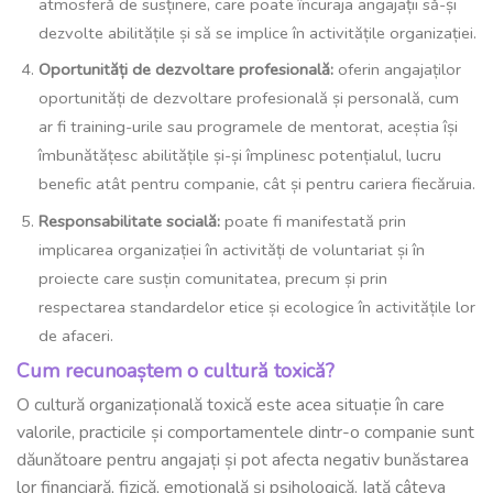
atmosferă de susținere, care poate încuraja angajații să-și
dezvolte abilitățile și să se implice în activitățile organizației.
Oportunități de dezvoltare profesională:
oferin angajaților
oportunități de dezvoltare profesională și personală, cum
ar fi training-urile sau programele de mentorat, aceștia își
îmbunătățesc abilitățile și-și împlinesc potențialul, lucru
benefic atât pentru companie, cât și pentru cariera fiecăruia.
Responsabilitate socială:
poate fi manifestată prin
implicarea organizației în activități de voluntariat și în
proiecte care susțin comunitatea, precum și prin
respectarea standardelor etice și ecologice în activitățile lor
de afaceri.
Cum recunoaștem o cultură toxică?
O cultură organizațională toxică este acea situație în care
valorile, practicile și comportamentele dintr-o companie sunt
dăunătoare pentru angajați și pot afecta negativ bunăstarea
lor financiară, fizică, emoțională și psihologică. Iată câteva