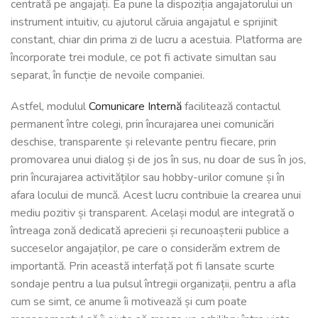
centrată pe angajați. Ea pune la dispoziția angajatorului un
instrument intuitiv, cu ajutorul căruia angajatul e sprijinit
constant, chiar din prima zi de lucru a acestuia. Platforma are
încorporate trei module, ce pot fi activate simultan sau
separat, în funcție de nevoile companiei.
Astfel, modulul
Comunicare Internă
facilitează contactul
permanent între colegi, prin încurajarea unei comunicări
deschise, transparente și relevante pentru fiecare, prin
promovarea unui dialog și de jos în sus, nu doar de sus în jos,
prin încurajarea activităților sau hobby-urilor comune și în
afara locului de muncă. Acest lucru contribuie la crearea unui
mediu pozitiv și transparent. Același modul are integrată o
întreaga zonă dedicată aprecierii și recunoașterii publice a
succeselor angajaților, pe care o considerăm extrem de
importantă. Prin această interfață pot fi lansate scurte
sondaje pentru a lua pulsul întregii organizații, pentru a afla
cum se simt, ce anume îi motivează și cum poate