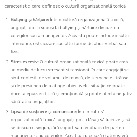
caracteristici care definesc o cultură organizațională toxică:
Bullying și hărțuire:
Într-o cultură organizațională toxică,
angajații pot fi supuși la bullying și hărțuire din partea
colegilor sau a managerilor. Aceasta poate include insulte,
intimidare, ostracizare sau alte forme de abuz verbal sau
fizic.
Stres excesiv:
O cultură organizațională toxică poate crea
un mediu de lucru stresant și tensionat, în care angajații se
simt copleșiți de volumul de muncă, de termenele strânse
și de presiunea de a atinge obiectivele, situație ce poate
duce la epuizare fizică și emoțională și poate afecta negativ
sănătatea angajaților.
Lipsa de susținere și comunicare:
Într-o cultură
organizațională toxică, angajații pot fi lăsați să lucreze și să
se descurce singuri, fără suport sau feedback din partea
managerilor sau colegilor. Acest lucru crează o atmosferă