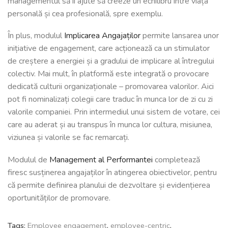
managementul să îi ajute să creeze un echilibru între viața
personală și cea profesională, spre exemplu.
În plus, modulul
Implicarea Angajaților
permite lansarea unor
inițiative de engagement, care acționează ca un stimulator
de creștere a energiei și a gradului de implicare al întregului
colectiv. Mai mult, în platformă este integrată o provocare
dedicată culturii organizaționale – promovarea valorilor. Aici
pot fi nominalizați
colegii care traduc în munca lor de zi cu zi
valorile companiei.
Prin intermediul unui sistem de votare, cei
care au aderat și au transpus în munca lor cultura, misiunea,
viziunea și valorile se fac remarcați.
Modulul de
Management al Performantei
completează
firesc susținerea angajaților în atingerea obiectivelor, pentru
că permite definirea planului de dezvoltare și evidențierea
oportunităților de promovare.
Tags:
Employee engagement
,
employee-centric
,