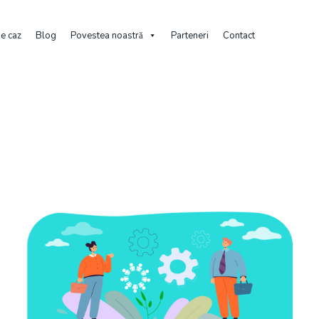
de caz
Blog
Povestea noastră
Parteneri
Contact
Home
Archive By Category "Feedback"
Category: Feedback