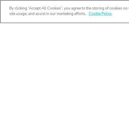
By clicking “Accept All Cookies”, you agree to the storing of cookies on
site usage, and assist in our marketing efforts.
Cookie Policy
Co-Factor
conectează și spr
oamenii, în timp 
ajutând liderii s
implice întreag
organizație și să
atingă obiective
afaceri și crește
organizației.
Termeni și condiț
Politica de
confidențialitate