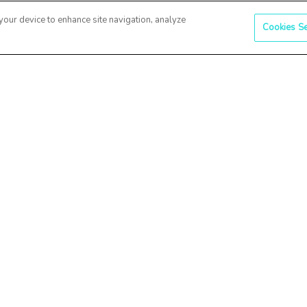
 your device to enhance site navigation, analyze
Contactează-ne
Aplicația n
Cookies Se
Adresă: Bulevardul
Live! Conec
Primăverii 51,
tăi în timp 
București 011973
succes la 
ijină
Telefon:
+40 745 12
real,
12 00
ă
Email:
contact@co-
a
factor.ro
Urmărește-ne
le de
rea
ii