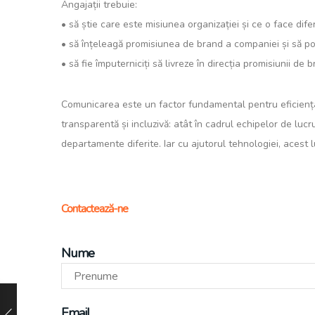
Angajații trebuie:
• să știe care este misiunea organizației și ce o face dife
• să înțeleagă promisiunea de brand a companiei și să poat
• să fie împuterniciți să livreze în direcția promisiunii de b
Comunicarea este un factor fundamental pentru eficiența 
transparentă și incluzivă: atât în cadrul echipelor de lucru
departamente diferite. Iar cu ajutorul tehnologiei, acest 
Contactează-ne
Nume
Email