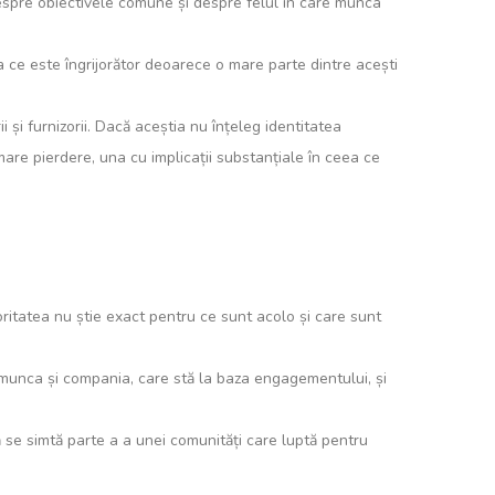
espre obiectivele comune și despre felul în care munca
a ce este îngrijorător deoarece o mare parte dintre acești
 și furnizorii. Dacă aceștia nu înțeleg identitatea
o mare pierdere, una cu implicații substanțiale în ceea ce
oritatea nu știe exact pentru ce sunt acolo și care sunt
u munca și compania, care stă la baza engagementului, și
ă se simtă parte a a unei comunități care luptă pentru