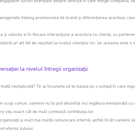
ngajaților lucruri esențiale despre direcția în care merge compania, d
manageriale înțeleg promisiunea de brand și diferențierea acestuia, cee
 valorile ei în fiecare interacțiune a acestora cu clienții, cu partenerii
 obțină un alt fel de rezultat la nivelul clienților lor. Iar aceasta este 
sației la nivelul întregii organizații.
 armată neimplicată? Te-ai încumeta să te bazezi pe o echipă în care maj
ă un scop comun, oamenii nu își pot dezvolta nici legătura emoțională c
care știu exact cât de mult contează contribuția lor.
organizații și mult mai multă comunicare internă, astfel încât oamenii s
d efortul tuturor.