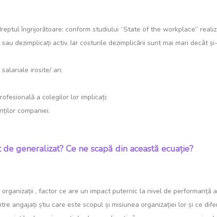
dreptul îngrijorătoare: conform studiului “State of the workplace” realiz
 sau dezimplicați activ. Iar costurile dezimplicării sunt mai mari decât 
 salariale irosite/ an;
rofesională a colegilor lor implicați;
enților companiei.
ât de generalizat? Ce ne scapă din această ecuație?
organizații , factor ce are un impact puternic la nivel de performanță 
re angajați știu care este scopul și misiunea organizației lor și ce dif