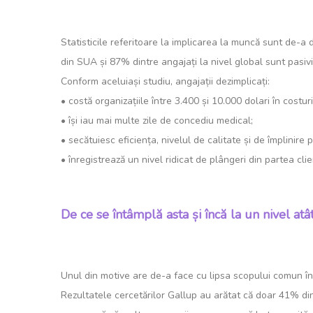
Statisticile referitoare la implicarea la muncă sunt de-a 
din SUA și 87% dintre angajați la nivel global sunt pasivi
Conform aceluiași studiu, angajații dezimplicați:
• costă organizațiile între 3.400 și 10.000 dolari în costuri
• își iau mai multe zile de concediu medical;
• secătuiesc eficiența, nivelul de calitate și de împlinire p
• înregistrează un nivel ridicat de plângeri din partea cli
De ce se întâmplă asta și încă la un nivel at
Unul din motive are de-a face cu lipsa scopului comun în 
Rezultatele cercetărilor Gallup au arătat că doar 41% dint