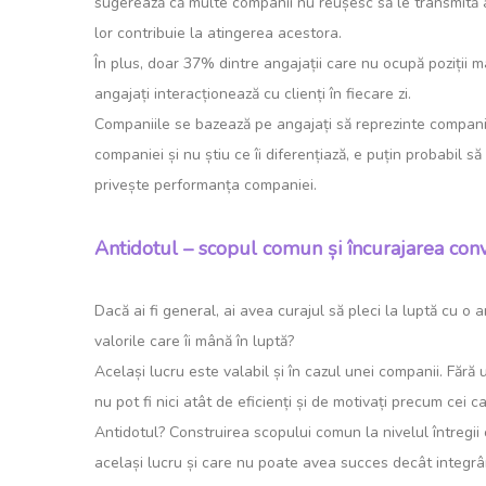
sugerează că multe companii nu reușesc să le transmită a
lor contribuie la atingerea acestora.
În plus, doar 37% dintre angajații care nu ocupă poziții 
angajați interacționează cu clienți în fiecare zi.
Companiile se bazează pe angajați să reprezinte compania și
companiei și nu știu ce îi diferențiază, e puțin probabil să
privește performanța companiei.
Antidotul – scopul comun și încurajarea conver
Dacă ai fi general, ai avea curajul să pleci la luptă cu o
valorile care îi mână în luptă?
Același lucru este valabil și în cazul unei companii. Făr
nu pot fi nici atât de eficienți și de motivați precum cei 
Antidotul? Construirea scopului comun la nivelul întregii 
același lucru și care nu poate avea succes decât integrân