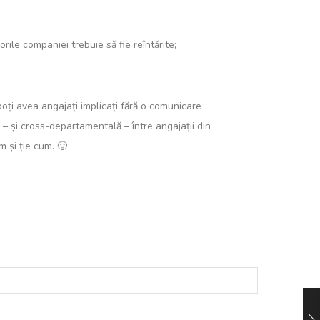
ile companiei trebuie să fie reîntărite;
oți avea angajați implicați fără o comunicare
el – și cross-departamentală – între angajații din
m și ție cum. 🙂