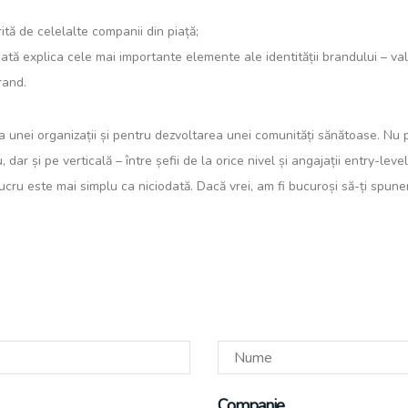
rită de celelalte companii din piață;
ă explica cele mai importante elemente ale identității brandului – valor
rand.
unei organizații și pentru dezvoltarea unei comunități sănătoase. Nu p
, dar și pe verticală – între șefii de la orice nivel și angajații entry-lev
lucru este mai simplu ca niciodată. Dacă vrei, am fi bucuroși să-ți spune
Companie