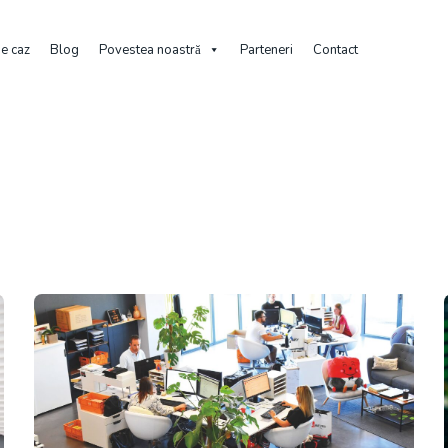
de caz
Blog
Povestea noastră
Parteneri
Contact
Home
Posts Tagged "platforma Digitala"
Tag: platforma digitala