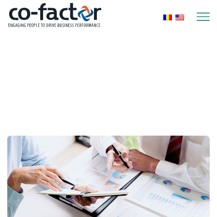
Home
Posts Tagged "managementul Performantei"
Tag: managementul
performantei