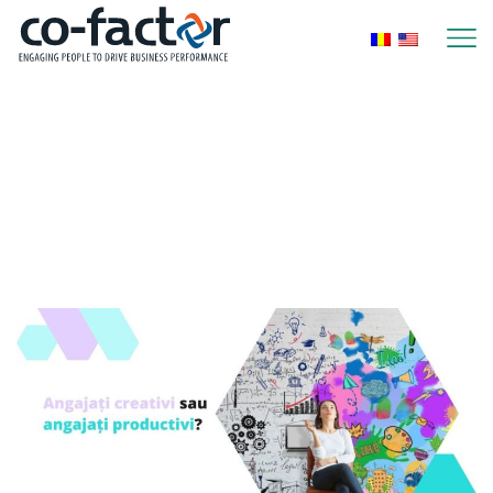
Home
Posts Tagged "creativitatea In Companii"
Tag: creativitatea in
companii