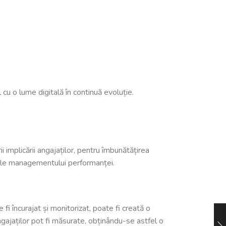
 cu o lume digitală în continuă evoluție.
 implicării angajaților, pentru îmbunătățirea
ce ale managementului performanței.
i încurajat și monitorizat, poate fi creată o
ngajaților pot fi măsurate, obținându-se astfel o