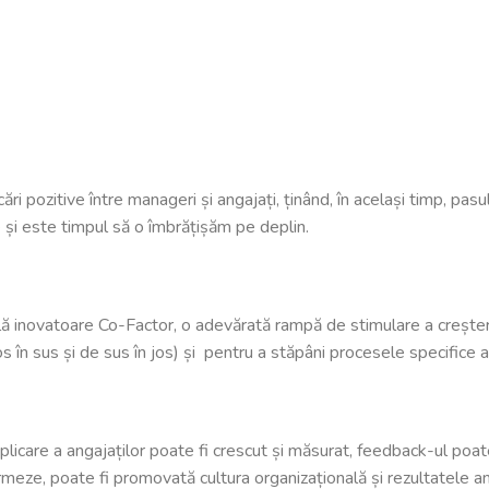
i pozitive între manageri și angajați, ținând, în același timp, pasul
 și este timpul să o îmbrățișăm pe deplin.
lă inovatoare Co-Factor, o adevărată rampă de stimulare a creșterii
e jos în sus și de sus în jos) și pentru a stăpâni procesele specifi
care a angajaților poate fi crescut și măsurat, feedback-ul poate f
formeze, poate fi promovată cultura organizațională și rezultatele a