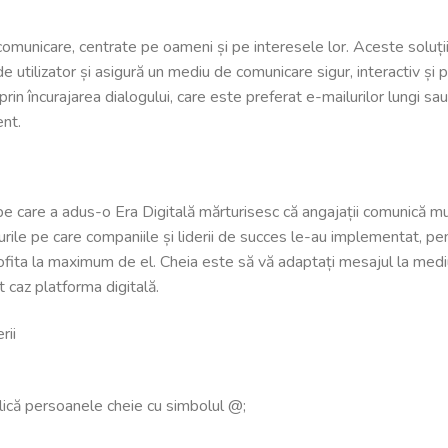
municare, centrate pe oameni și pe interesele lor. Aceste soluții 
e utilizator și asigură un mediu de comunicare sigur, interactiv și p
rin încurajarea dialogului, care este preferat e-mailurilor lungi sau 
ent.
care a adus-o Era Digitală mărturisesc că angajații comunică mult m
ile pe care companiile și liderii de succes le-au implementat, pent
ofita la maximum de el. Cheia este să vă adaptați mesajul la mediu
st caz platforma digitală.
rii
lică persoanele cheie cu simbolul @;