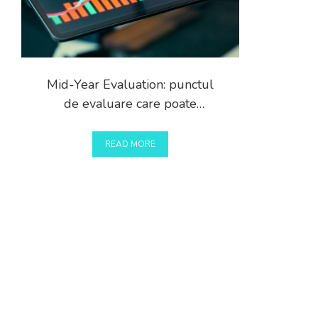
Mid-Year Evaluation: punctul
de evaluare care poate
schimba rezultatul final
READ MORE