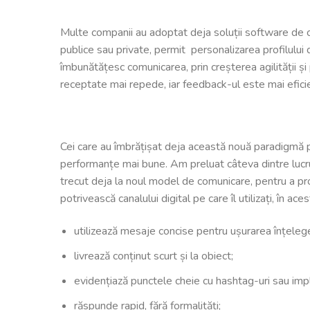
Multe companii au adoptat deja soluții software de co
publice sau private, permit personalizarea profilului d
îmbunătățesc comunicarea, prin creșterea agilității și p
receptate mai repede, iar feedback-ul este mai efici
Cei care au îmbrățișat deja această nouă paradigmă pe 
performanțe mai bune. Am preluat câteva dintre lucrur
trecut deja la noul model de comunicare, pentru a pr
potrivească canalului digital pe care îl utilizați, în ace
utilizează mesaje concise pentru ușurarea înțelege
livrează conținut scurt și la obiect;
evidențiază punctele cheie cu hashtag-uri sau imp
răspunde rapid, fără formalități;