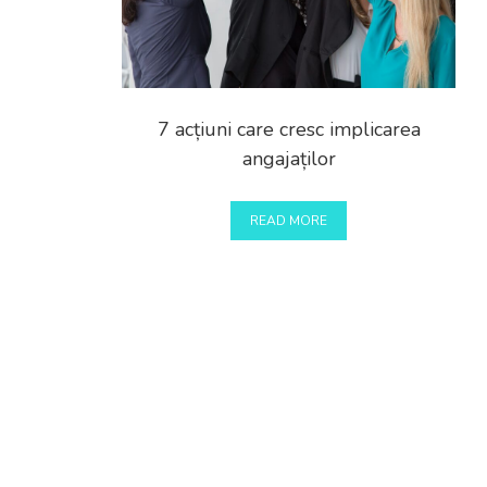
7 acțiuni care cresc implicarea
angajaților
READ MORE