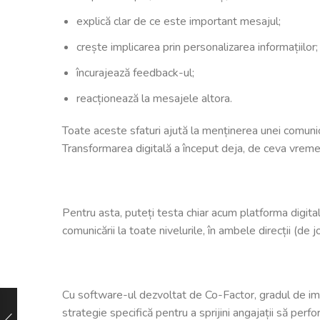
explică clar de ce este important mesajul;
crește implicarea prin personalizarea informațiilor;
încurajează feedback-ul;
reacționează la mesajele altora.
Toate aceste sfaturi ajută la menținerea unei comunicăr
Transformarea digitală a început deja, de ceva vreme
Pentru asta, puteți testa chiar acum platforma digita
comunicării la toate nivelurile, în ambele direcții (d
Cu software-ul dezvoltat de Co-Factor, gradul de impli
strategie specifică pentru a sprijini angajații să per