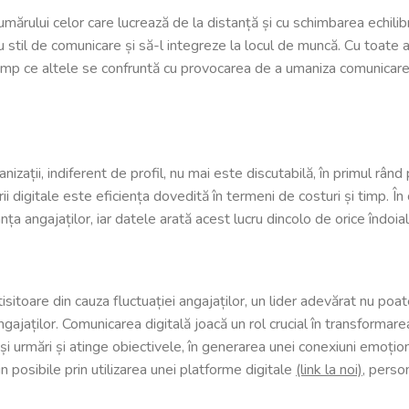
ărului celor care lucrează de la distanță și cu schimbarea echilibru
til de comunicare și să-l integreze la locul de muncă. Cu toate ace
timp ce altele se confruntă cu provocarea de a umaniza comunicarea,
anizații, indiferent de profil, nu mai este discutabilă, în primul rân
 digitale este eficiența dovedită în termeni de costuri și timp. În c
ța angajaților, iar datele arată acest lucru dincolo de orice îndoial
ostisitoare din cauza fluctuației angajaților, un lider adevărat nu 
ajaților. Comunicarea digitală joacă un rol crucial în transformarea
 a-și urmări și atinge obiectivele, în generarea unei conexiuni emoți
 posibile prin utilizarea unei platforme digitale
(link la noi)
, perso