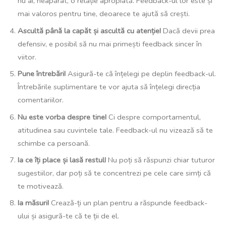
nu ai, neapărat, o relație apropiată. Feedback-ul lor este și
mai valoros pentru tine, deoarece te ajută să crești.
Ascultă până la capăt și ascultă cu atenție!
Dacă devii prea
defensiv, e posibil să nu mai primești feedback sincer în
viitor.
Pune întrebări!
Asigură-te că înțelegi pe deplin feedback-ul.
Întrebările suplimentare te vor ajuta să înțelegi direcția
comentariilor.
Nu este vorba despre tine!
Ci despre comportamentul,
atitudinea sau cuvintele tale. Feedback-ul nu vizează să te
schimbe ca persoană.
Ia ce îți place și lasă restul!
Nu poți să răspunzi chiar tuturor
sugestiilor, dar poți să te concentrezi pe cele care simți că
te motivează.
Ia măsuri!
Crează-ți un plan pentru a răspunde feedback-
ului și asigură-te că te ții de el.