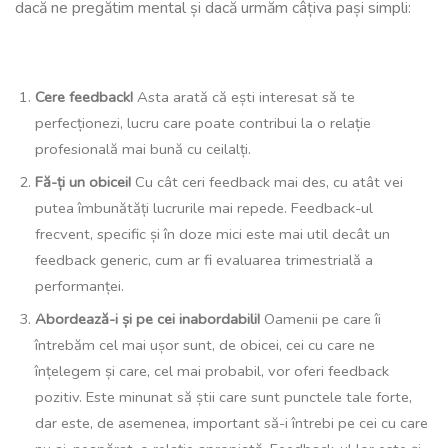
dacă ne pregătim mental și dacă urmăm câțiva pași simpli:
Cere feedback!
Asta arată că ești interesat să te
perfecționezi, lucru care poate contribui la o relație
profesională mai bună cu ceilalți.
Fă-ți un obicei!
Cu cât ceri feedback mai des, cu atât vei
putea îmbunătăți lucrurile mai repede. Feedback-ul
frecvent, specific și în doze mici este mai util decât un
feedback generic, cum ar fi evaluarea trimestrială a
performanței.
Abordează-i și pe cei inabordabili!
Oamenii pe care îi
întrebăm cel mai ușor sunt, de obicei, cei cu care ne
înțelegem și care, cel mai probabil, vor oferi feedback
pozitiv. Este minunat să știi care sunt punctele tale forte,
dar este, de asemenea, important să-i întrebi pe cei cu care