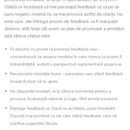
Odată ce încetează să mai perceapă feedback-ul ca pe un
lucru negativ, creierul nu va mai provoca astfel de reacții. Nu
este ușor, dar întregul proces de feedback va fi mai puțin
dureros, atât timp cât avem un plan de procesare a amoțiilor.
Iată câteva sfaturi utile:
Fii deschis cu privire la primirea feedback-ului –
concentrează-te asupra modului în care munca ta poate fi
îmbunătățită, având o perspectivă suplimentară asupra ei.
Recunoaște intențiile bune – persoana care oferă feedback
încearcă doar să te ajute.
Nu răspunde imediat, ia-ți câteva momente pentru a
procesa. Evaluează rațional și logic, fără emoții excesive.
Înțelege feedback-ul. Dacă nu ai înțeles, pune întrebări!
Discută mai profund cu cel care oferă feedback, cere să
clarifice sugestiile făcute.