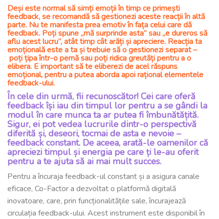
Deși este normal să simți emoții în timp ce primești
feedback, se recomandă să gestionezi aceste reacții în altă
parte. Nu te manifesta prea emotiv în fața celui care dă
feedback. Poți spune „mă surprinde asta” sau „e dureros să
aflu acest lucru”, atât timp cât arăți și apreciere. Reacția ta
emoțională este a ta și trebuie să o gestionezi separat –
poți țipa într-o pernă sau poți ridica greutăți pentru a o
elibera. E important să te eliberezi de acel răspuns
emoțional, pentru a putea aborda apoi rațional elementele
feedback-ului.
În cele din urmă, fii recunoscător! Cei care oferă
feedback își iau din timpul lor pentru a se gândi la
modul în care munca ta ar putea fi îmbunătățită.
Sigur, ei pot vedea lucrurile dintr-o perspectivă
diferită și, deseori, tocmai de asta e nevoie –
feedback constant. De aceea, arată-le oamenilor că
apreciezi timpul și energia pe care ți le-au oferit
pentru a te ajuta să ai mai mult succes
.
Pentru a încuraja feedback-ul constant și a asigura canale
eficace, Co-Factor a dezvoltat o platformă digitală
inovatoare, care, prin funcționalitățile sale, încurajează
circulația feedback-ului. Acest instrument este disponibil în