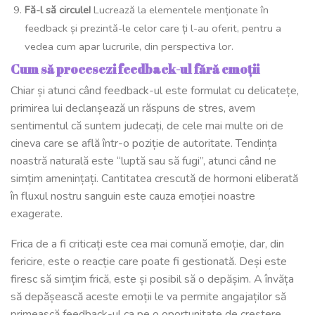
Fă-l să circule!
Lucrează la elementele menționate în
feedback și prezintă-le celor care ți l-au oferit, pentru a
vedea cum apar lucrurile, din perspectiva lor.
Cum să procesezi feedback-ul fără emoții
Chiar și atunci când feedback-ul este formulat cu delicatețe,
primirea lui declanșează un răspuns de stres, avem
sentimentul că suntem judecați, de cele mai multe ori de
cineva care se află într-o poziție de autoritate. Tendința
noastră naturală este “luptă sau să fugi”, atunci când ne
simțim amenințați. Cantitatea crescută de hormoni eliberată
în fluxul nostru sanguin este cauza emoției noastre
exagerate.
Frica de a fi criticați este cea mai comună emoție, dar, din
fericire, este o reacție care poate fi gestionată. Deși este
firesc să simțim frică, este și posibil să o depășim. A învăța
să depășească aceste emoții le va permite angajaților să
primească feedback-ul ca pe o oportunitate de creștere.