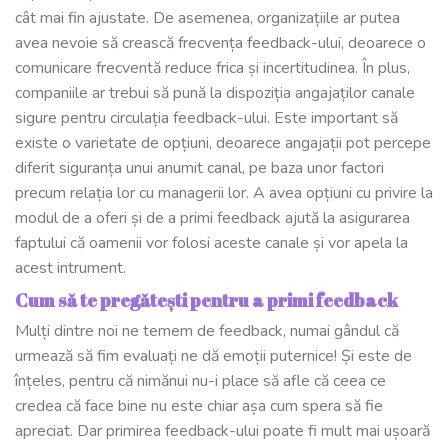
cât mai fin ajustate. De asemenea, organizațiile ar putea
avea nevoie să crească frecvența feedback-ului, deoarece o
comunicare frecventă reduce frica și incertitudinea. În plus,
companiile ar trebui să pună la dispoziția angajaților canale
sigure pentru circulația feedback-ului. Este important să
existe o varietate de opțiuni, deoarece angajații pot percepe
diferit siguranța unui anumit canal, pe baza unor factori
precum relația lor cu managerii lor. A avea opțiuni cu privire la
modul de a oferi și de a primi feedback ajută la asigurarea
faptului că oamenii vor folosi aceste canale și vor apela la
acest intrument.
Cum să te pregătești pentru a primi feedback
Mulți dintre noi ne temem de feedback, numai gândul că
urmează să fim evaluați ne dă emoții puternice! Și este de
înțeles, pentru că nimănui nu-i place să afle că ceea ce
credea că face bine nu este chiar așa cum spera să fie
apreciat. Dar primirea feedback-ului poate fi mult mai ușoară