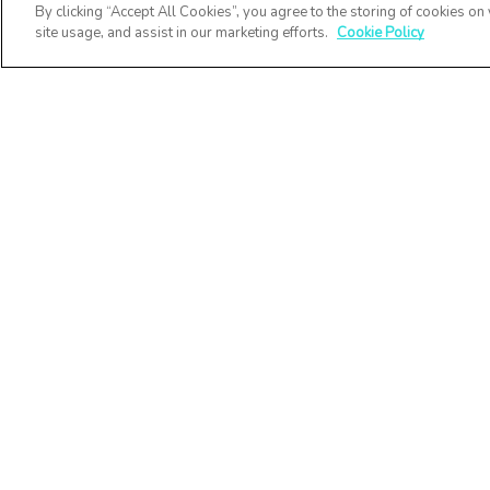
By clicking “Accept All Cookies”, you agree to the storing of cookies on
site usage, and assist in our marketing efforts.
Cookie Policy
Co-Factor
conectează și spr
oamenii, în timp 
ajutând liderii s
implice întreag
organizație și să
atingă obiective
afaceri și crește
organizației.
Termeni și condiț
Politica de
confidențialitate
Politica de cook