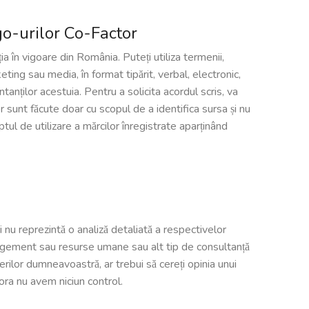
ogo-urilor Co-Factor
ia în vigoare din România. Puteți utiliza termenii,
ng sau media, în format tipărit, verbal, electronic,
nților acestuia. Pentru a solicita acordul scris, va
or sunt făcute doar cu scopul de a identifica sursa și nu
eptul de utilizare a mărcilor înregistrate aparținând
i nu reprezintă o analiză detaliată a respectivelor
anagement sau resurse umane sau alt tip de consultanță
erilor dumneavoastră, ar trebui să cereți opinia unui
rora nu avem niciun control.