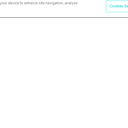
Contactează-ne
Aplicația n
 your device to enhance site navigation, analyze
Cookies Se
Adresă: Bulevardul
Live! Conec
Primăverii 51,
tăi în timp 
București 011973
succes la 
ijină
Telefon:
+40 745 12
real,
12 00
ă
Email:
contact@co-
a
factor.ro
Urmărește-ne
le de
rea
ii
ie