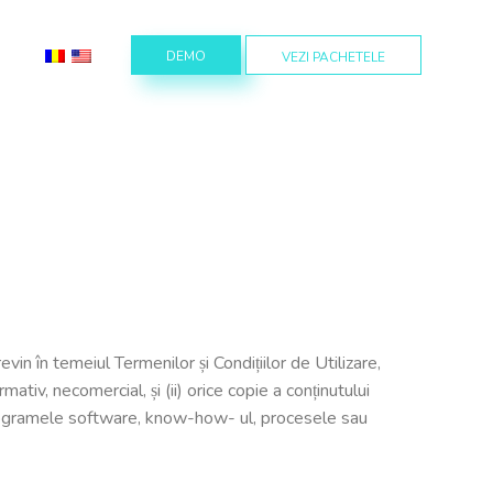
DEMO
VEZI PACHETELE
 revin în temeiul Termenilor și Condițiilor de Utilizare,
ormativ, necomercial, și (ii) orice copie a conținutului
ți programele software, know-how- ul, procesele sau