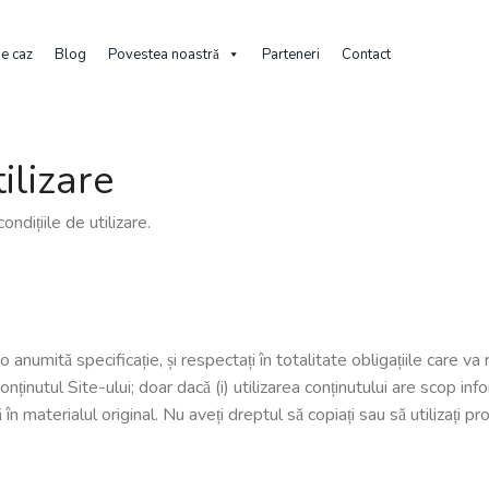
de caz
Blog
Povestea noastră
Parteneri
Contact
ilizare
ondițiile de utilizare.
 o anumită specificație, și respectați în totalitate obligațiile care va
) conținutul Site-ului; doar dacă (i) utilizarea conținutului are scop inf
 în materialul original. Nu aveți dreptul să copiați sau să utiliza