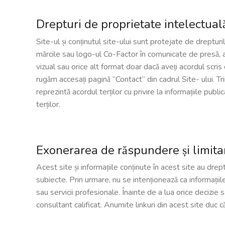
Drepturi de proprietate intelectuală
Site-ul și conținutul site-ului sunt protejate de drepturi
mărcile sau logo-ul Co-Factor în comunicate de presă, a
vizual sau orice alt format doar dacă aveți acordul scr
rugăm accesați pagină “Contact” din cadrul Site- ului. Tri
reprezintă acordul terților cu privire la informațiile publ
terților.
Exonerarea de răspundere și limita
Acest site și informațiile conținute în acest site au dre
subiecte. Prin urmare, nu se intenționează ca informați
sau servicii profesionale. Înainte de a lua orice decizie
consultant calificat. Anumite linkuri din acest site duc 