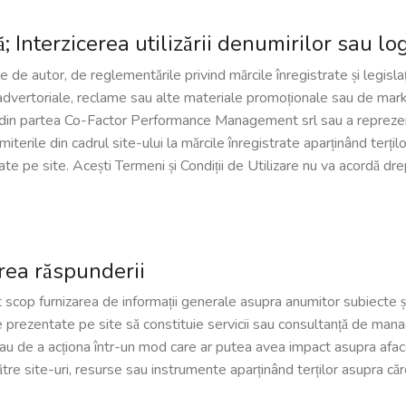
; Interzicerea utilizării denumirilor sau l
le de autor, de reglementările privind mărcile înregistrate și legislaț
dvertoriale, reclame sau alte materiale promoționale sau de marketi
is din partea Co-Factor Performance Management srl sau a reprezenta
miterile din cadrul site-ului la mărcile înregistrate aparținând terțil
icate pe site. Acești Termeni și Condiții de Utilizare nu va acordă dr
rea răspunderii
pt scop furnizarea de informații generale asupra anumitor subiecte ș
ile prezentate pe site să constituie servicii sau consultanță de m
 sau de a acționa într-un mod care ar putea avea impact asupra afac
către site-uri, resurse sau instrumente aparținând terților asupra că