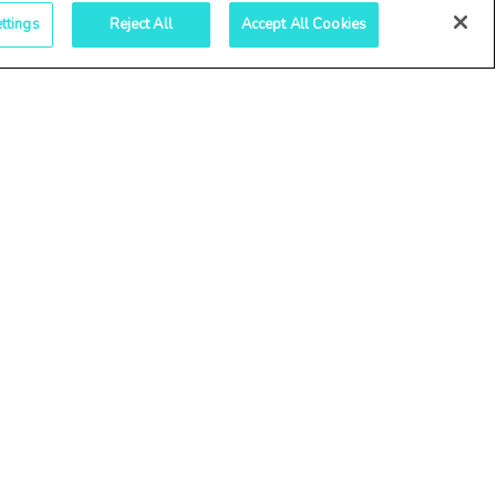
oastră de mobile este
ttings
Reject All
Accept All Cookies
tează-te cu angajații
real și sprijină-i să aibă
locul de muncă!