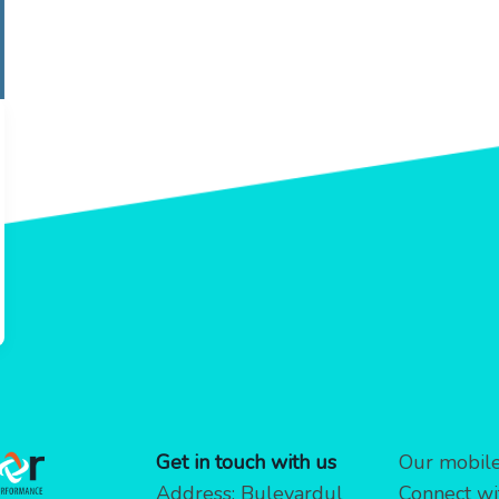
Get in touch with us
Our mobile 
Address: Bulevardul
Connect wi