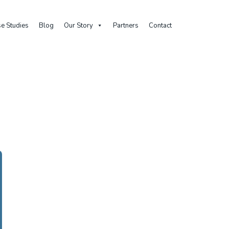
e Studies
Blog
Our Story
Partners
Contact
Home
Posts Tagged "obiective Business"
Tag: obiective business